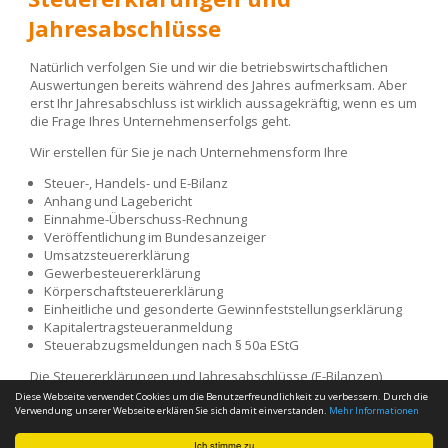
Jahresabschlüsse
Natürlich verfolgen Sie und wir die betriebswirtschaftlichen
Auswertungen bereits während des Jahres aufmerksam. Aber
erst Ihr Jahresabschluss ist wirklich aussagekräftig, wenn es um
die Frage Ihres Unternehmenserfolgs geht.
Wir erstellen für Sie je nach Unternehmensform Ihre
Steuer-, Handels- und E-Bilanz
Anhang und Lagebericht
Einnahme-Überschuss-Rechnung
Veröffentlichung im Bundesanzeiger
Umsatzsteuererklärung
Gewerbesteuererklärung
Körperschaftsteuererklärung
Einheitliche und gesonderte Gewinnfeststellungserklärung
Kapitalertragsteueranmeldung
Steuerabzugsmeldungen nach § 50a EStG
Die Steuererklärungen und Jahresabschlüsse (E-Bilanzen)
werden von uns entsprechend der gesetzlichen Vorgaben auf
Diese Webseite verwendet Cookies um die Benutzerfreundlichkeit zu verbessern. Durch die
elektronischem Weg an die Finanzverwaltung übermittelt.
Verwendung unserer Webseite erklären Sie sich damit einverstanden.
Mehr Informationen
Ich stimme zu